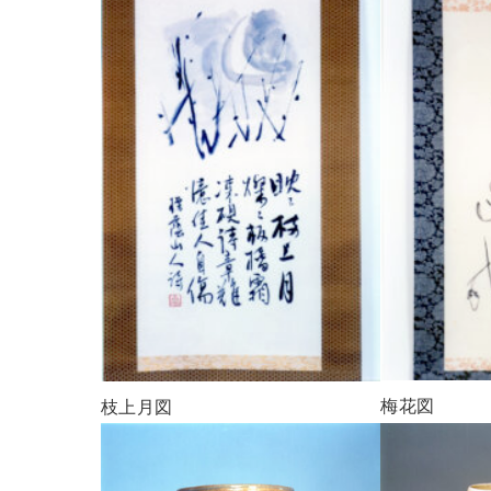
梅花図
枝上月図