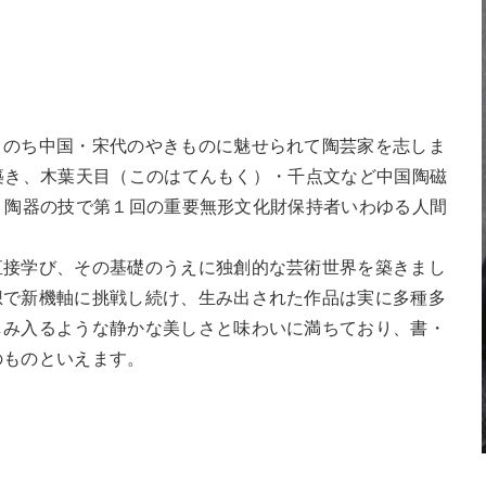
、のち中国・宋代のやきものに魅せられて陶芸家を志しま
窯を築き、木葉天目（このはてんもく）・千点文など中国陶磁
ゆう）陶器の技で第１回の重要無形文化財保持者いわゆる人間
直接学び、その基礎のうえに独創的な芸術世界を築きまし
想で新機軸に挑戦し続け、生み出された作品は実に多種多
しみ入るような静かな美しさと味わいに満ちており、書・
のものといえます。