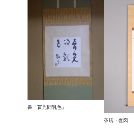
書「盲児問乳色」
茶碗・壺図