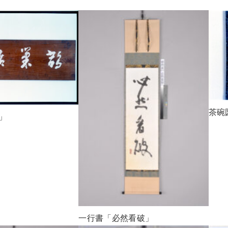
茶碗
」
一行書「必然看破」