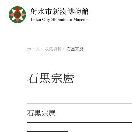
ホーム
収蔵資料
石黒宗麿
石黒宗麿
石黒宗麿