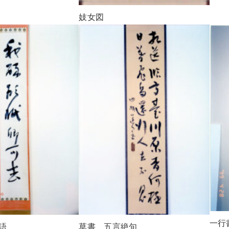
妓女図
一行
語
草書 五言絶句