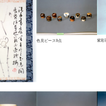
紫彩
色見ピース9点