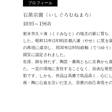
プロフィール
石黒宗麿（いしぐろむねまろ）
1893～1968
射水市久々湊（くぐみなと）の地主の家に育ち
した。昭和11年(1936)京都八瀬（やせ）に
の再現に成功し、同30年(1955)鉄釉（てつ
国宝に認定されました。
生涯、師を持たず、陶芸・書画ともに古典から
た。一定の境地に安住することなく、自由な発
彩です。しかも、作品は高雅で気品高く、心に
画・陶に心血を注いだ文人、宗麿の自己表現そ