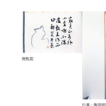
廃甄図
行書・陶淵明