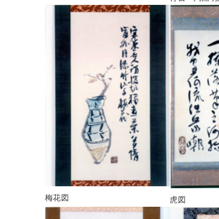
梅花図
虎図