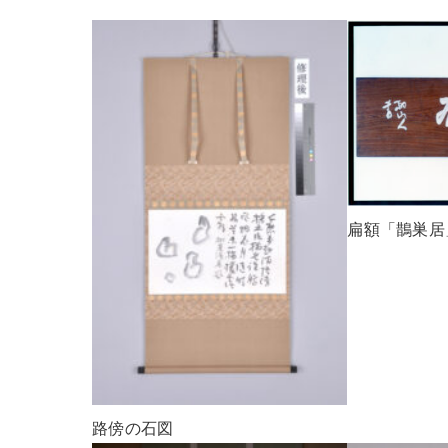
扁額「鵲巣居
路傍の石図