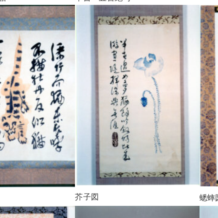
芥子図
蟋蟀