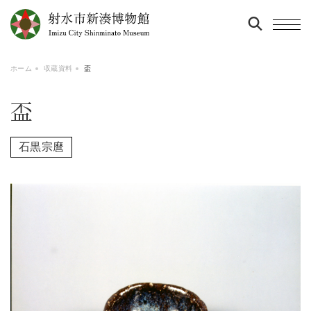
ホーム
収蔵資料
盃
盃
石黒宗麿