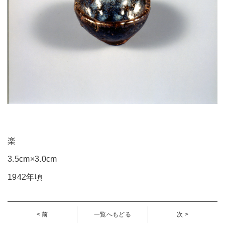
楽
3.5cm×3.0cm
1942年頃
< 前
一覧へもどる
次 >