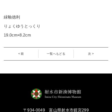
緑釉徳利
りょくゆうとっくり
19.0cm×8.2cm
< 前
一覧へもどる
次 >
〒934-0049 富山県射水市鏡宮299