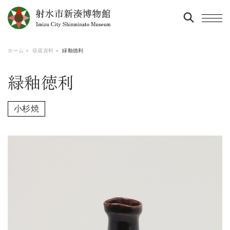
ホーム
収蔵資料
緑釉徳利
緑釉徳利
小杉焼