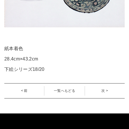
紙本着色
28.4cm×43.2cm
下絵シリーズ18/20
< 前
一覧へもどる
次 >