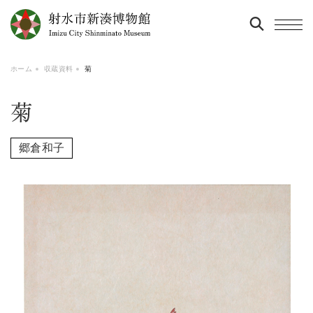
ホーム
収蔵資料
菊
菊
郷倉和子