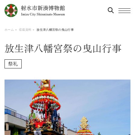
ホーム
収蔵資料
放生津八幡宮祭の曳山行事
放生津八幡宮祭の曳山行事
祭礼