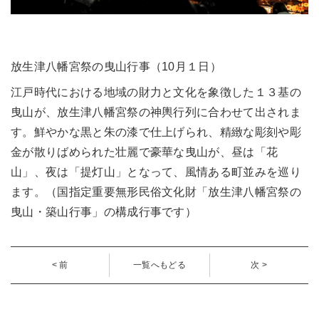
放生津八幡宮祭の曳山行事（10月１日）
江戸時代における地域の財力と文化を象徴した１３基の
曳山が、放生津八幡宮祭の神輿行列に合わせて出されま
す。鮮やかな黒と朱の漆で仕上げられ、精緻な彫刻や彫
金が散りばめられた壮麗で豪華な曳山が、昼は「花
山」、夜は「提灯山」となって、風情ある町並みを巡り
ます。（国指定重要無形民俗文化財「放生津八幡宮祭の
曳山・築山行事」の構成行事です）
< 前
一覧へもどる
次 >