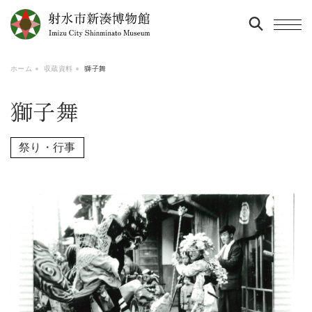
ホーム
収蔵資料
獅子舞
獅子舞
祭り・行事