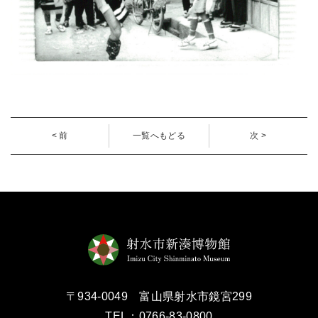
< 前
一覧へもどる
次 >
〒934-0049 富山県射水市鏡宮299
TEL：0766-83-0800