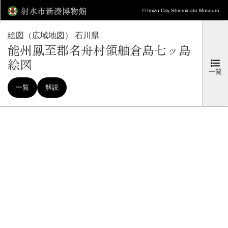
© Imizu City Shinminato Museum.
絵図（広域地図） 石川県
能州鳳至郡名舟村領舳倉島七ッ島
絵図
一覧
一覧
解説