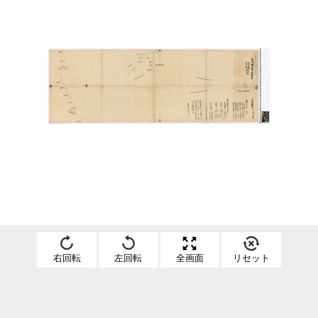
右回転
左回転
全画面
リセット