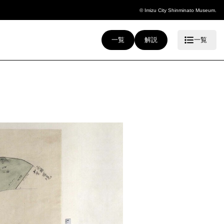
© Imizu City Shinminato Museum.
一覧
解説
一覧